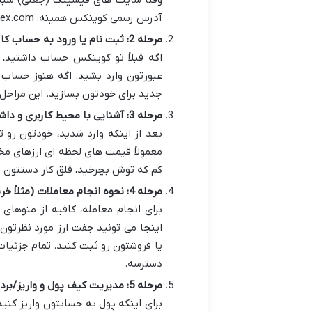
آدرس رسمی کوینکس همینه: coinex.com. حتماً تو مرورگرتون این آدرس رو تایپ کنید و برید سراغش.
مرحله 2: ثبت نام یا ورود به حساب کاربری
جدید برای خودتون بسازید. این مراحل
مرحله 3: آشنایی با محیط کاربری و داشبورد
بعد از اینکه وارد شدید، خودتون رو
معمولاً قیمت های لحظه ای ارزهای مختل
کم که توش بچرخید، قلق کار دستتون م
مرحله 4: نحوه انجام معاملات (مثلاً خرید و فروش اسپات)
یا فروشتون رو ثبت کنید. تمام جزئیات
دسترسه.
مرحله 5: مدیریت کیف پول و واریز/برداشت