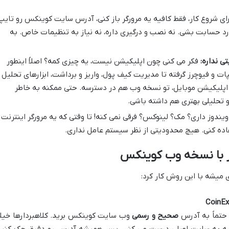
ای شروع کار، فقط کافیه یه مرورگر باز کنی، آدرس سایت کوینکس رو تایپ
رد حسابت بشی. نه نصب و درگیری داره، نه نیاز به تنظیمات خاص. به
 نداره:
فکر می کنی چون اپلیکیشن نیست، یه چیزی کمه؟ اصلاً اینطور
ات و فیوچرز گرفته تا مدیریت کیف پول، واریز و برداشت، ابزارهای تحلیل
ل اپلیکیشن موبایل، تو نسخه وب هم در دسترسه. حتی ممکنه به خاطر
و تحلیلی بهتری هم داشته باشی.
یندوز داری؟ مک؟ لینوکس؟ فرقی نمی کنه! تا وقتی که یه مرورگر اینترنت
اده کنی. هیچ محدودیتی از نظر سیستم عامل نداری.
ار با نسخه وب کوینکس
ی میشه با این روش کار کرد:
 حتماً به آدرس
صحیح و رسمی
وب سایت کوینکس برید. کلاهبردارها خیل
یه به سایت اصلی درست می کنن. پس همیشه آدرس رو دقیق چک کنید