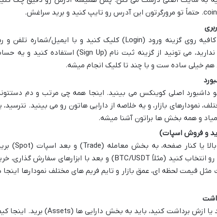
اگه قبلاً تو کوینکس حساب داشتید، کافیه روی گزینه ورود (Login) کلیک کنید و با ایمیل/شماره تلفن و 
عبورتون وارد بشید. اگه هنوز حساب ندارید، می تونید از گزینه ثبت نام (Sign Up) استفاده کنید و ی
 هم خیلی ساده ست و با چند تا کلیک انجام میشه.
 تو داشبورد اصلی کوینکس می بینید. اینجا همه چی مرتب و دم دستتونه
ف، نمودارهای بازار، و یه خلاصه از دارایی هاتون رو می بینید. نترسید، ی
یاد و همه بخش ها براتون آشنا میشه.
برای انجام معامله، کافیه از منوهای بالا یا کنار صفحه، به بخش معامله (Trade)
اینجا می تونید جفت ارز مورد نظرتون رو انتخاب کنید (مثلاً BTC/USDT) و بعد با ابزارهای سفارش گذاری، 
 مثل قیمت لحظه ای، عمق بازار و تایم فریم های مختلف نمودارها اینجا د
برای اینکه پول به حسابتون واریز کنید یا ازش برداشت کنید، باید به بخش دارایی ها (Assets) برید.