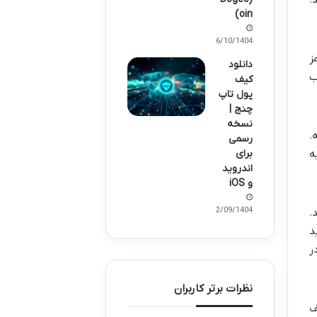
oin)
16/10/1404
رمز
دانلود
ه حساب
کیف
پول تاپ
چنج |
نسخه
.
رسمی
ه
برای
اندروید
و iOS
02/09/1404
 و بعد اسپات (Spot) برید.
خرید
ر
نظرات برتر کاربران
 اینجا کیف