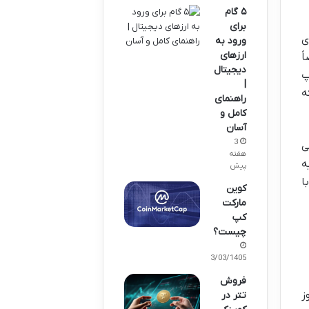
۵ گام
برای
ی
ورود به
ارزهای
ً
دیجیتال
پ
|
ه
راهنمای
کامل و
آسان
3
ی
هفته
ه
پیش
ا
کوین
مارکت
کپ
چیست؟
23/03/1405
فروش
ز
تتر در