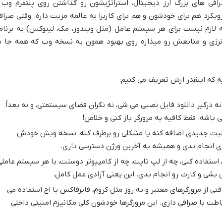
افی های بزرگ ارز دیجیتال، استراتژیشون رو گذاشتن روی پلتفرم وب 
یکرد هم برای خودشون و هم برای کاربرا یه عالمه مزیت داره. وقتی صراف
لازم نیست برای هر سیستم عامل (مثل ویندوز، مک، لینوکس) یه برنام
انرژی و منابعش رو میذاره روی بهبود همون یه نسخه وب که همه جا د
ه که اینقدر ازش تعریف می کنیم:
ه درگیر دانلود فایل نصبی می شی، نه نگران فضای سیستمتی، و نه بعداً
باشه. فقط کافیه یه مرورگر باز کنی و خلاص!
یت جدیدی اضافه کنه یا مشکلی رو برطرف کنه، نسخه وبش خودش
ری انجام بدی و همیشه به آخرین ورژن دسترسی داری.
ستفاده کنی، چه از لپ تاپت، چه از کامپیوتر دوستت، با هر سیستم عاملی
بشی و کارت رو انجام بدی. این یعنی آزادی عمل کامل.
تی از مرورگرهای معتبر و به روز مثل کروم، فایرفاکس یا اج استفاده می
تباطت با صرافی داری. این مرورگرها خودشون کلی مکانیزم امنیتی داخلی