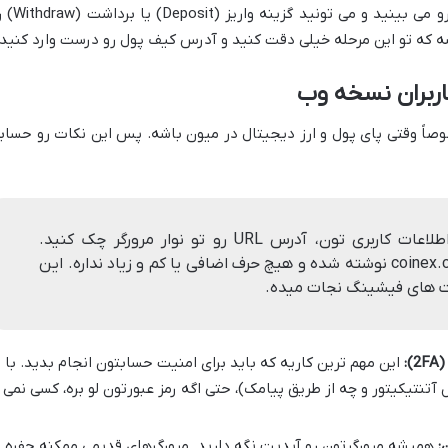
پول های مختلف ارزهای دیجیتالتون رو می بینید و می تونید گ
شه که تو این مرحله خیلی دقت کنید و آدرس کیف پول رو درست وارد کنید.
اربران نسخه وب
صاً وقتی پای پول و ارز دیجیتال در میون باشه. پس این نکات رو حساب
همیشه قبل از وارد کردن اطلاعات کاربری تون، آدرس URL رو تو نوار مرورگر چک کنید.
مطمئن بشید که دقیقاً coinex.com نوشته شده و هیچ حرف اضافی یا کم و زیاد نداره. این
یت های فیشینگ نجات میده.
:
این مهم ترین کاریه که باید برای امنیت حسابتون انجام بدید. با
ز طریق گوگل آتنتیکیتور و چه از طریق پیامک)، حتی اگه رمز عبورتون لو بره، کسی نمی
:
همیشه مرورگرتون رو آپدیت نگه دارید. مرورگرهای قدیمی ممکنه حفره