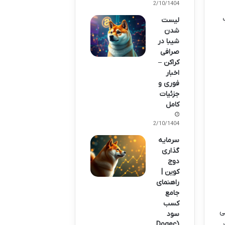
12/10/1404
لیست
شدن
شیبا در
صرافی
کراکن –
اخبار
فوری و
جزئیات
کامل
12/10/1404
سرمایه
گذاری
دوج
کوین |
راهنمای
جامع
کسب
ی
سود
.
(Dogec