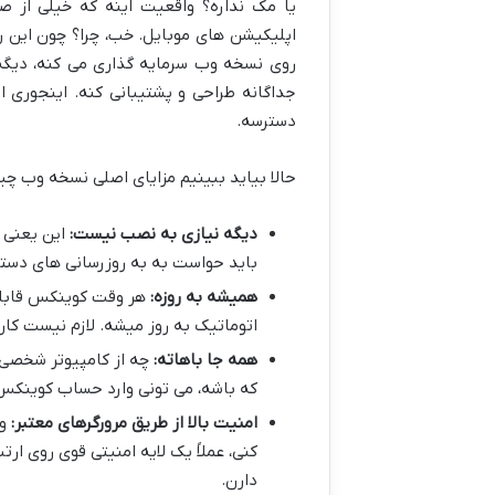
یا مک نداره؟ واقعیت اینه که خیلی از صر
اپلیکیشن های موبایل. خب، چرا؟ چون این رو
روی نسخه وب سرمایه گذاری می کنه، دیگه 
جداگانه طراحی و پشتیبانی کنه. اینجوری 
دسترسه.
حالا بیاید ببینیم مزایای اصلی نسخه وب چی
دیگه نیازی به نصب نیست:
این یعنی ن
باید حواست به به روزرسانی های دستی 
همیشه به روزه:
هر وقت کوینکس قابل
اتوماتیک به روز میشه. لازم نیست کا
همه جا باهاته:
چه از کامپیوتر شخصی ا
که باشه، می تونی وارد حساب کوینکس 
امنیت بالا از طریق مرورگرهای معتبر:
وق
کنی، عملاً یک لایه امنیتی قوی روی ار
دارن.