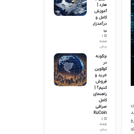
هارد |
آموزش
کامل و
درآمدزای
ی
1
هفته
پیش
چگونه
در
کوکوین
خرید و
فروش
کنیم؟ |
راهنمای
کامل
C) تا الان
صرافی
د
KuCoin
2
و
هفته
ی
پیش