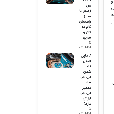
کوینک
و
س
ی
(صفر تا
ه
صد):
ر
راهنمای
گام به
گام و
سریع
30/09/1404
7 دلیل
اصلی
کند
شدن
لپ تاپ
– آیا
تعمیر
لپ تاپ
ارزش
دارد؟
23/09/1404