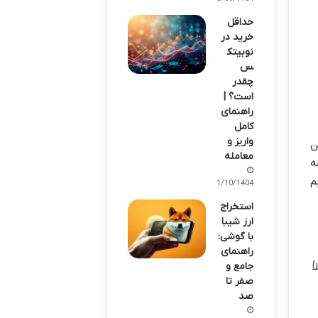
حداقل
خرید در
نوبیتک
س
چقدر
است؟ |
راهنمای
کامل
واریز و
ن
معامله
ه
م
11/10/1404
استخراج
ارز شیبا
با گوشی:
راهنمای
جامع و
ً
صفر تا
صد