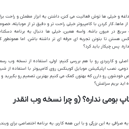
داغه و خیلی ها توش فعالیت می کنن، داشتن یه ابزار مطمئن و راحت برا
ز ماها، کار کردن با کامپیوتر خیلی راحت تر و دقیق تر از موبایله، خصوصا
سریع در میون باشه. واسه همین، خیلی ها دنبال یه برنامه دسکتا
 هستن تا بتونن تجربه ای حرفه ای تر داشته باشن. اما همونطور ک
اره. پس چیکار باید کرد؟
 اصلی و کاربردی رو با هم بررسی کنیم: اولی، استفاده از نسخه وب رسم
ومی، نصب اپلیکیشن موبایل کوینکس روی کامپیوتر با استفاده از شبی
اص خودشون رو دارن که بهتون کمک می کنیم بهترین تصمیم رو بگیرید و ب
ده اید بریم سراغش؟
 بومی نداره؟ (و چرا نسخه وب انقدر
 صرافی به این بزرگی و با این همه کاربر، یه برنامه اختصاصی برای ویندو