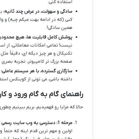
استفاده کنی.
سادگی و سهولت، در عرض چند ثانیه:
بر
کنی (که در ادامه بهت میگم چیه) و وا
همین سادگی!
پوشش کامل قابلیت ها، هیچ محدودیتی
نیست! تمامی امکانات معاملاتی، از اسپ
تکنیکال و هر چیز دیگه ای، دقیقاً مث
صفحه بزرگ تر کامپیوتر، تجربه بصری 
سازگاری گسترده، با هر سیستم عاملی:
و
داشته باشی، می تونی از کوینکس استف
راهنمای گام به گام ورود و ک
حالا که مزایا رو فهمیدیم، بریم ببینیم چطور
مرحله 1: دسترسی به وب سایت رسمی CoinEx
اولین و مهم ترین قدم اینه که حتماً و
وقتا سایت های فیشینگ (جعلی) شب