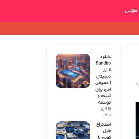
فارکس
دانلود
Sandbo
x ارز
دیجیتال
| محیطی
امن برای
تست و
توسعه
5 روز
پیش
استخراج
فایل
کوین با