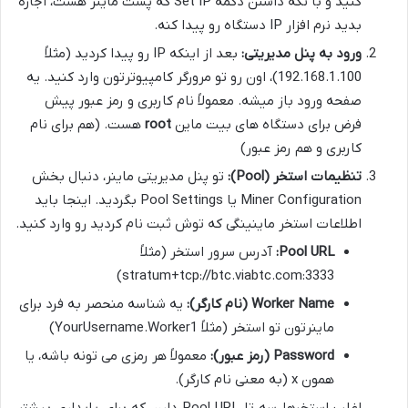
کنید و با نگه داشتن دکمه Set IP که پشت ماینر هست، اجازه
بدید نرم افزار IP دستگاه رو پیدا کنه.
ورود به پنل مدیریتی:
بعد از اینکه IP رو پیدا کردید (مثلاً
192.168.1.100)، اون رو تو مرورگر کامپیوترتون وارد کنید. یه
صفحه ورود باز میشه. معمولاً نام کاربری و رمز عبور پیش
فرض برای دستگاه های بیت ماین
root
هست. (هم برای نام
کاربری و هم رمز عبور)
تنظیمات استخر (Pool):
تو پنل مدیریتی ماینر، دنبال بخش
Miner Configuration یا Pool Settings بگردید. اینجا باید
اطلاعات استخر ماینینگی که توش ثبت نام کردید رو وارد کنید.
Pool URL:
آدرس سرور استخر (مثلاً
stratum+tcp://btc.viabtc.com:3333)
Worker Name (نام کارگر):
یه شناسه منحصر به فرد برای
ماینرتون تو استخر (مثلاً YourUsername.Worker1)
Password (رمز عبور):
معمولاً هر رمزی می تونه باشه، یا
همون x (به معنی نام کارگر).
اغلب استخرها سه تا Pool URL دارن که برای پایداری بیشتر،