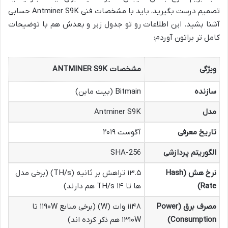
تصمیم درست بگیرید، باید با مشخصات فنی Antminer S9K حسابی
آشنا بشید. این اطلاعات رو تو جدول زیر و بعدش هم با توضیحات
کامل تر براتون آوردم:
ویژگی
مشخصات ANTMINER S9K
سازنده
Bitmain (بیت ماین)
مدل
Antminer S9K
تاریخ معرفی
آگوست ۲۰۱۹
الگوریتم پردازشی
SHA-256
نرخ هش (Hash
۱۳.۵ تراهش بر ثانیه (TH/s) (برخی مدل
Rate)
ها تا ۱۴ TH/s هم دارند)
مصرف برق (Power
۱۱۴۸ وات (W) (برخی منابع ۱۱۹۰W تا
Consumption)
۱۳۱۰W هم ذکر کرده اند)