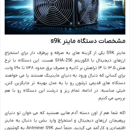
مشخصات دستگاه ماینر s9k
ماینر S9K یکی از گزینه های به صرفه و پرطرف دار برای استخراج
ارزهای دیجیتال با الگوریتم SHA-256 هست. این دستگاه با نرخ
هش ۱۳.۵ تا ۱۴ تراهش بر ثانیه و مصرف برق حدود ۱۱۴۸ تا ۱۱۹۰ وات،
برای کسانی که دنبال ورود به دنیای ماینینگ هستند یا می خواهند
دستگاه های قدیمی ترشون رو با یه مدل بهینه تر جایگزین کنن،
خیلی مناسبه. در ادامه، تمام ریز و درشت این دستگاه رو با هم
بررسی می کنیم.
اگه شما هم از اون دسته آدم هایی هستید که می خوان تو دنیای
پرهیجان ارزهای دیجیتال و استخراج وارد بشن یا دنبال یه ماینر
اقتصادی و کارآمد می گردید، حتماً اسم Antminer S9K به گوشتون