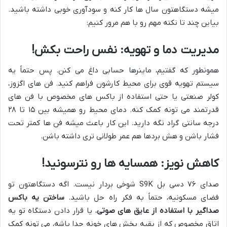
میشه دستگاهتون سال ها کار کنه و سودآوری خوبی داشته باشید.
بیاین چند تا نکته مهم رو با هم مرور کنیم:
مدیریت دما و تهویه: نفس راحت بکش!
همونطور که گفتیم، ماینرها حسابی داغ می کنن. پس حتماً یه
سیستم تهویه قوی برای محیط کارشون فراهم کنید. فن های اگزوز،
کولر صنعتی یا حتی استفاده از باکس های مخصوص با فن های
قدرتمند می تونه کمک کنه. دمای محیط رو همیشه بین ۱۵ تا ۲۸
درجه سانتی گراد نگه دارید. این کار باعث میشه فن ها کمتر تحت
فشار باشن و هش بردها هم عمر طولانی تری داشته باشن.
کاهش نویز: همسایه ها رو نترسونید!
صدای ۷۶ دسی بل S9K شوخی بردار نیست. اگه دستگاهتون تو
فضای مسکونیه، حتماً به فکر راه حل باشید.
ساختن یه باکس
صداگیر با استفاده از عایق های صوتی
، یا قرار دادن دستگاه تو یه
اتاق مخصوص که از بقیه بخش های خونه جدا باشه، می تونه کمک