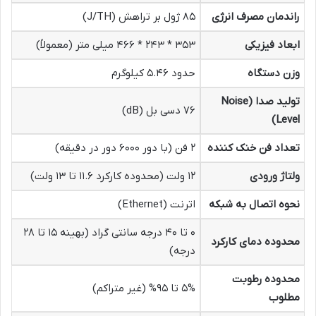
راندمان مصرف انرژی
۸۵ ژول بر تراهش (J/TH)
ابعاد فیزیکی
۳۵۳ * ۲۴۳ * ۴۶۶ میلی متر (معمولاً)
وزن دستگاه
حدود ۵.۴۶ کیلوگرم
تولید صدا (Noise
۷۶ دسی بل (dB)
Level)
تعداد فن خنک کننده
۲ فن (با دور ۶۰۰۰ دور در دقیقه)
ولتاژ ورودی
۱۲ ولت (محدوده کارکرد ۱۱.۶ تا ۱۳ ولت)
نحوه اتصال به شبکه
اترنت (Ethernet)
۰ تا ۴۰ درجه سانتی گراد (بهینه ۱۵ تا ۲۸
محدوده دمای کارکرد
درجه)
محدوده رطوبت
۵% تا ۹۵% (غیر متراکم)
مطلوب