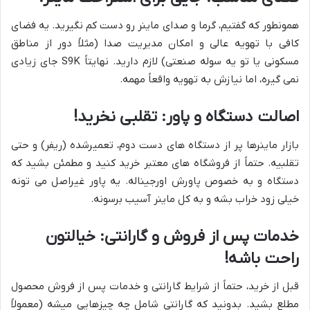
همونطور که گفتیم، گرما و صدای ماینر رو دست کم نگیرید. یه فضای
کافی با تهویه عالی و امکان مدیریت صدا (مثلاً دور از مناطق
مسکونی یا تو یه سوله صنعتی) لازم دارید. نهایتاً S9K جای زیادی
نمی گیره، اما نیازش به تهویه واقعاً مهمه.
اصالت دستگاه و پاور: تقلبی نخرید!
بازار ماینرها پر از دستگاه های دست دوم، تعمیرشده (ریفر) و حتی
تقلبیه. حتماً از فروشگاه های معتبر خرید کنید و مطمئن بشید که
دستگاه و به خصوص پاورش اورجیناله. یه پاور غیراصل می تونه
خیلی زود خراب بشه و به کل ماینر آسیب برسونه.
خدمات پس از فروش و گارانتی: خیالتون
راحت باشه!
قبل از خرید، حتماً از شرایط گارانتی و خدمات پس از فروش محصول
مطلع بشید. بدونید که گارانتی شامل چه چیزهایی میشه (معمولاً