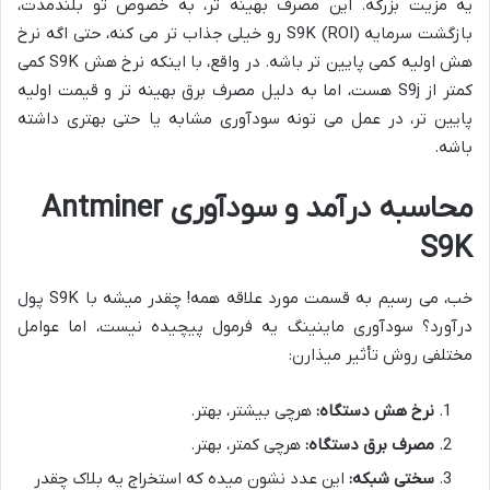
یه مزیت بزرگه. این مصرف بهینه تر، به خصوص تو بلندمدت،
بازگشت سرمایه (ROI) S9K رو خیلی جذاب تر می کنه، حتی اگه نرخ
هش اولیه کمی پایین تر باشه. در واقع، با اینکه نرخ هش S9K کمی
کمتر از S9j هست، اما به دلیل مصرف برق بهینه تر و قیمت اولیه
پایین تر، در عمل می تونه سودآوری مشابه یا حتی بهتری داشته
باشه.
محاسبه درآمد و سودآوری Antminer
S9K
خب، می رسیم به قسمت مورد علاقه همه! چقدر میشه با S9K پول
درآورد؟ سودآوری ماینینگ یه فرمول پیچیده نیست، اما عوامل
مختلفی روش تأثیر میذارن:
نرخ هش دستگاه:
هرچی بیشتر، بهتر.
مصرف برق دستگاه:
هرچی کمتر، بهتر.
سختی شبکه:
این عدد نشون میده که استخراج یه بلاک چقدر