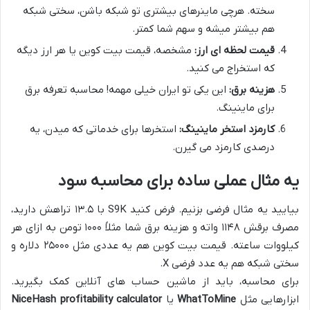
سخته. هرچی ماینرهای بیشتری تو شبکه باشن، سختی شبکه
هم بیشتر میشه و سهم شما کمتر.
قیمت لحظه ای ارز:
مشخصه، قیمت بیت کوین یا هر ارز دیگه
که استخراج می کنید.
هزینه برق:
این یکی تو ایران خیلی مهمه! محاسبه تعرفه برق
برای ماینینگ.
کارمزد استخر ماینینگ:
استخرها برای خدماتی که میدن، یه
درصدی کارمزد می گیرن.
یه مثال عملی ساده برای محاسبه سود
بیایید یه مثال فرضی بزنیم. فرض کنید S9K با ۱۳.۵ تراهش دارید،
مصرف برقش ۱۱۴۸ واته و هزینه برق شما مثلاً ۱۰۰۰ تومن به ازای هر
کیلووات ساعته. قیمت بیت کوین هم یه عددی مثل ۲۵۰۰۰ دلاره و
سختی شبکه هم یه عدد فرضی X.
برای محاسبه، باید از ماشین حساب های آنلاین کمک بگیرید.
ابزارهایی مثل
WhatToMine
یا
NiceHash profitability calculator