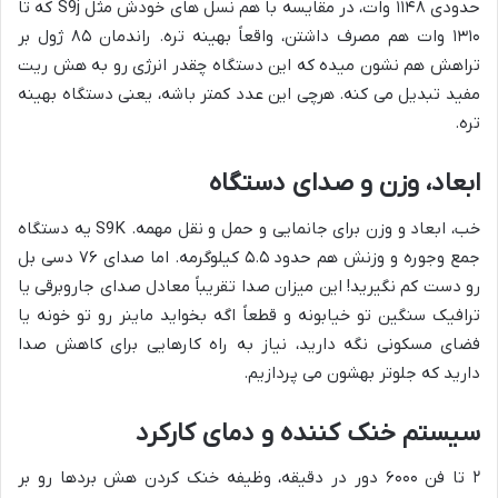
حدودی ۱۱۴۸ وات، در مقایسه با هم نسل های خودش مثل S9j که تا
۱۳۱۰ وات هم مصرف داشتن، واقعاً بهینه تره. راندمان ۸۵ ژول بر
تراهش هم نشون میده که این دستگاه چقدر انرژی رو به هش ریت
مفید تبدیل می کنه. هرچی این عدد کمتر باشه، یعنی دستگاه بهینه
تره.
ابعاد، وزن و صدای دستگاه
خب، ابعاد و وزن برای جانمایی و حمل و نقل مهمه. S9K یه دستگاه
جمع وجوره و وزنش هم حدود ۵.۵ کیلوگرمه. اما صدای ۷۶ دسی بل
رو دست کم نگیرید! این میزان صدا تقریباً معادل صدای جاروبرقی یا
ترافیک سنگین تو خیابونه و قطعاً اگه بخواید ماینر رو تو خونه یا
فضای مسکونی نگه دارید، نیاز به راه کارهایی برای کاهش صدا
دارید که جلوتر بهشون می پردازیم.
سیستم خنک کننده و دمای کارکرد
۲ تا فن ۶۰۰۰ دور در دقیقه، وظیفه خنک کردن هش بردها رو بر