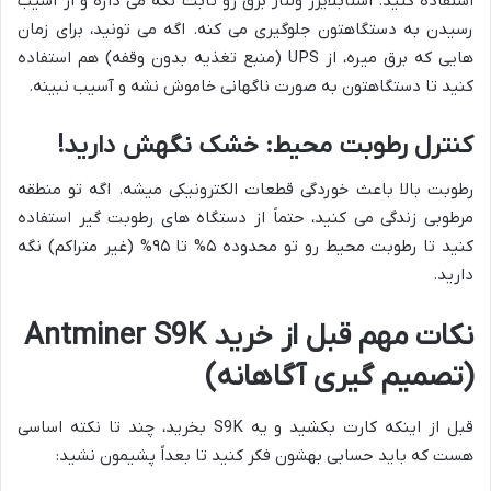
استفاده کنید. استابلایزر ولتاژ برق رو ثابت نگه می داره و از آسیب
رسیدن به دستگاهتون جلوگیری می کنه. اگه می تونید، برای زمان
هایی که برق میره، از UPS (منبع تغذیه بدون وقفه) هم استفاده
کنید تا دستگاهتون به صورت ناگهانی خاموش نشه و آسیب نبینه.
کنترل رطوبت محیط: خشک نگهش دارید!
رطوبت بالا باعث خوردگی قطعات الکترونیکی میشه. اگه تو منطقه
مرطوبی زندگی می کنید، حتماً از دستگاه های رطوبت گیر استفاده
کنید تا رطوبت محیط رو تو محدوده ۵% تا ۹۵% (غیر متراکم) نگه
دارید.
نکات مهم قبل از خرید Antminer S9K
(تصمیم گیری آگاهانه)
قبل از اینکه کارت بکشید و یه S9K بخرید، چند تا نکته اساسی
هست که باید حسابی بهشون فکر کنید تا بعداً پشیمون نشید: