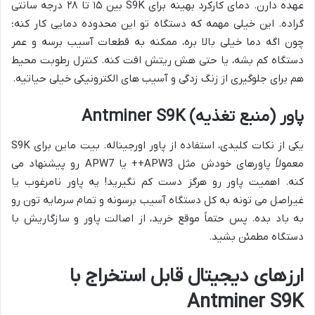
عهده دارن. دمای کارکرد بهینه برای S9K بین ۱۵ تا ۲۸ درجه سانتی
گراده. این خیلی مهمه که دستگاه تو این محدوده دمایی کار کنه؛
چون اگه دما خیلی بالا بره، ممکنه به قطعات آسیب برسه و عمر
دستگاه کم بشه، یا حتی هش ریتش افت کنه. کنترل رطوبت محیط
هم برای جلوگیری از زنگ زدگی و آسیب های الکترونیکی خیلی حیاتیه.
پاور (منبع تغذیه) Antminer S9K
یکی از نکات کلیدی، استفاده از پاور اورجیناله. بیت ماین برای S9K
معمولاً پاورهای خودش مثل APW3++ یا APW7 رو پیشنهاد می
کنه. اهمیت پاور رو هرگز دست کم نگیرید! یه پاور نامرغوب یا
غیراصل می تونه به کل دستگاه آسیب برسونه و تمام سرمایه تون رو
به باد بده. پس حتماً موقع خرید، از اصالت پاور و سازگاریش با
دستگاه مطمئن بشید.
ارزهای دیجیتال قابل استخراج با
Antminer S9K