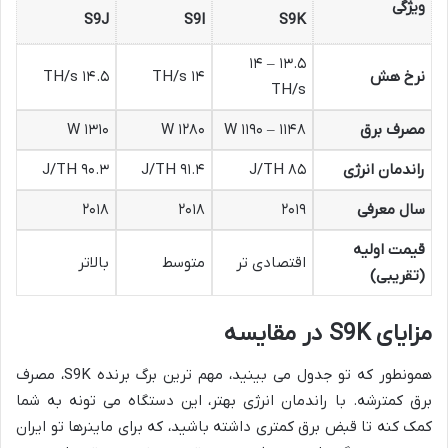
ویژگی
S9J
S9I
S9K
۱۳.۵ – ۱۴
نرخ هش
۱۴ TH/s
۱۴.۵ TH/s
TH/s
مصرف برق
۱۱۴۸ – ۱۱۹۰ W
۱۲۸۰ W
۱۳۱۰ W
راندمان انرژی
۸۵ J/TH
۹۱.۴ J/TH
۹۰.۳ J/TH
سال معرفی
۲۰۱۹
۲۰۱۸
۲۰۱۸
قیمت اولیه
اقتصادی تر
متوسط
بالاتر
(تقریبی)
مزایای S9K در مقایسه
همونطور که تو جدول می بینید، مهم ترین برگ برنده S9K، مصرف
برق کمترشه. با راندمان انرژی بهتر، این دستگاه می تونه به شما
کمک کنه تا قبض برق کمتری داشته باشید، که برای ماینرها تو ایران