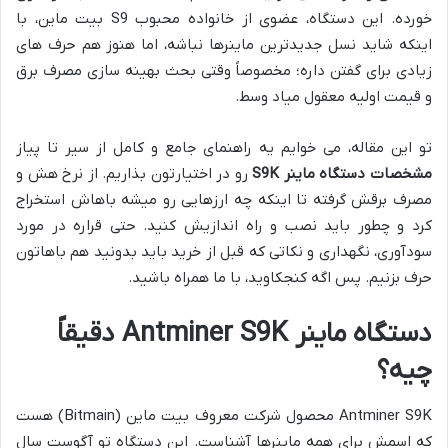
خورده. این دستگاه، عضوی از خانواده محبوب S9 بیت ماین، با
اینکه شاید نسل جدیدترین ماینرها نباشه، اما هنوز هم حرف های
زیادی برای گفتن داره؛ مخصوصاً وقتی بحث بهینه سازی مصرف برق
و قیمت اولیه معقول میاد وسط.
تو این مقاله، می خوایم یه راهنمای جامع و کامل از سیر تا پیاز
مشخصات دستگاه ماینر S9K
رو در اختیارتون بذاریم. از نرخ هش و
مصرف برقش گرفته تا اینکه چه ارزهایی رو میشه باهاش استخراج
کرد و چطور باید نصب و راه اندازیش کنید. حتی قراره در مورد
سودآوری، نگهداری و نکاتی که قبل از خرید باید بدونید هم باهاتون
حرف بزنیم. پس اگه کنجکاوید، با ما همراه باشید.
دستگاه ماینر Antminer S9K دقیقاً
چیه؟
Antminer S9K محصول شرکت معروف بیت ماین (Bitmain) هست
که اسمش برای همه ماینرها آشناست. این دستگاه تو آگوست سال