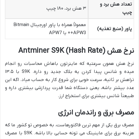
تعداد هش برد و
۳ هش برد، ۱۸۰ چیپ
چیپ
معمولاً همراه با پاور اورجینال Bitmain
پاور (منبع تغذیه)
APW3++ یا APW7
نرخ هش (Hash Rate) Antminer S9K
نرخ هش همون سرعتیه که ماینرتون باهاش محاسبات رو انجام
میده و شانس پیدا کردن یه بلاک جدید رو داره. S9K با ۱۳.۵
تراهش بر ثانیه، سرعت خوبی برای شروع کار به حساب میاد. اگه این
عدد بیشتر باشه، یعنی دستگاه شما قدرت پردازشی بیشتری داره و
طبیعتاً شانس بیشتری برای استخراج ارز.
مصرف برق و راندمان انرژی
مصرف برق یکی از مهم ترین فاکتورهاست، به خصوص تو کشور ما که
هزینه برق برای ماینینگ می تونه حسابی بالا باشه. S9K با مصرف