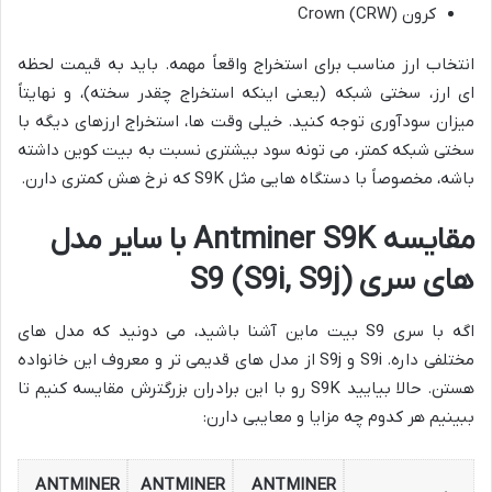
کرون (CRW) Crown
انتخاب ارز مناسب برای استخراج واقعاً مهمه. باید به قیمت لحظه
ای ارز، سختی شبکه (یعنی اینکه استخراج چقدر سخته)، و نهایتاً
میزان سودآوری توجه کنید. خیلی وقت ها، استخراج ارزهای دیگه با
سختی شبکه کمتر، می تونه سود بیشتری نسبت به بیت کوین داشته
باشه، مخصوصاً با دستگاه هایی مثل S9K که نرخ هش کمتری دارن.
مقایسه Antminer S9K با سایر مدل
های سری S9 (S9i, S9j)
اگه با سری S9 بیت ماین آشنا باشید، می دونید که مدل های
مختلفی داره. S9i و S9j از مدل های قدیمی تر و معروف این خانواده
هستن. حالا بیایید S9K رو با این برادران بزرگترش مقایسه کنیم تا
ببینیم هر کدوم چه مزایا و معایبی دارن:
ANTMINER
ANTMINER
ANTMINER