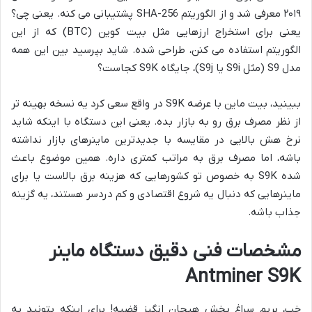
۲۰۱۹ معرفی شد و از الگوریتم SHA-256 پشتیبانی می کنه. یعنی چی؟
یعنی برای استخراج ارزهایی مثل بیت کوین (BTC) که از این
الگوریتم استفاده می کنن، طراحی شده. شاید بپرسید بین این همه
مدل S9 (مثل S9i یا S9j)، جایگاه S9K کجاست؟
ببینید، بیت ماین با عرضه S9K در واقع سعی کرد یه نسخه بهینه تر
از نظر مصرف برق رو به بازار بده. یعنی این دستگاه با اینکه شاید
نرخ هش بالایی در مقایسه با جدیدترین ماینرهای بازار نداشته
باشه، اما مصرف برق به مراتب کمتری داره. همین موضوع باعث
شده S9K به خصوص تو کشورهایی که هزینه برق بالاست یا برای
ماینرهایی که دنبال یه شروع اقتصادی و کم دردسر هستند، یه گزینه
جذاب باشه.
مشخصات فنی دقیق دستگاه ماینر
Antminer S9K
خب، بریم سراغ بخش هیجان انگیز قضیه! برای اینکه بتونید یه