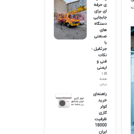
ی حرفه
ای برای
جابجایی
دستگاه
های
صنعتی
با
جرثقیل :
نکات
فنی و
ایمنی
1
هفته
پیش
راهنمای
خرید
کولر
گازی
ظرفیت
18000
ایران