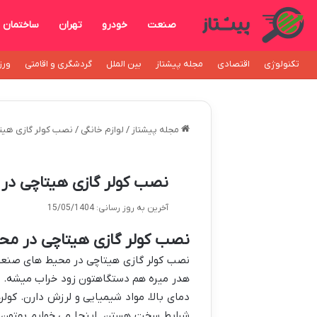
صنعت
خودرو
تهران
ساختمان
تکنولوژی
اقتصادی
مجله پیشتاز
بین الملل
گردشگری و اقامتی
ورز
مجله پیشتاز
/
لوازم خانگی
/
نصب کولر گازی هیت
نصب کولر گازی هیتاچی در
آخرین به روز رسانی: 15/05/1404
نصب کولر گازی هیتاچی در مح
نصب کولر گازی هیتاچی در محیط های صنعت
هدر میره هم دستگاهتون زود خراب میشه. این
دمای بالا، مواد شیمیایی و لرزش دارن. کول
شرایط سخت هستن. اینجا می خوایم بهتون