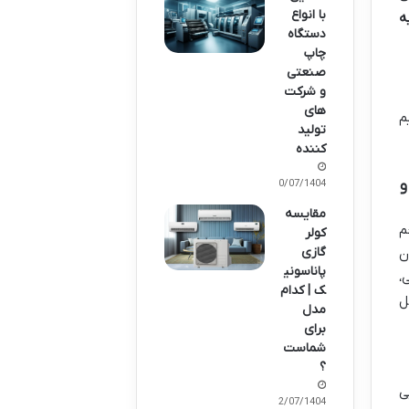
با انواع
ه
دستگاه
چاپ
صنعتی
و شرکت
های
م
تولید
کننده
و
30/07/1404
مقایسه
م
کولر
گازی
ن
پاناسونی
،
ک | کدام
ل
مدل
برای
شماست
؟
ی
22/07/1404