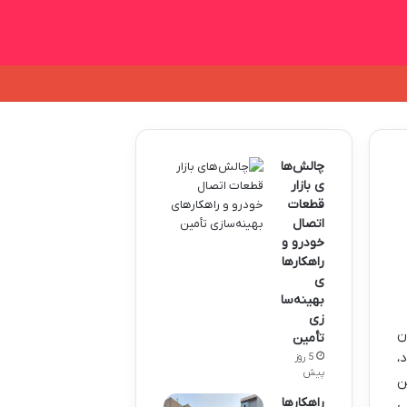
چالش‌ها
ی بازار
قطعات
اتصال
خودرو و
راهکارها
ی
بهینه‌سا
زی
ن
تأمین
،
5 روز
پیش
ن
راهکارها
ی