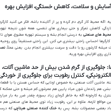
ود آسایش و سلامت، کاهش خستگی، افزایش بهره
 اگه محیط کار گرم، دم کرده و پر از آلاینده باشه، فکر می کنید کارگره
ازدگی، کاهش تمرکز و حتی بیماری های تنفسی، همه شون نتیجه تهوی
 محیط های صنعتی
به درستی انجام بشه و سیستم تهویه مطبوع، هوای تاز
کارگرها احساس راحتی بیشتری می کنن. این راحتی مستقیماً روی روحیه 
ث میشه کارشون رو با دقت و سرعت بیشتری انجام بدن. یعنی عملاً،
نص
ری روی افزایش بهره وریه.
: جلوگیری از گرم شدن بیش از حد ماشین آلات،
ترونیکی، کنترل رطوبت برای جلوگیری از خوردگی
کنه. ماشین آلات صنعتی، به خصوص اونایی که حساس هستن یا با قطعا
 بشن، هم راندمان شون میاد پایین هم عمرشون کم میشه و حتی ممکنه کلا
نترل یه کارخونه اگه به خاطر گرمای زیاد بسوزه، چقدر ضرر به بار میاره
ین مواقع لازمه. علاوه بر این، رطوبت زیاد توی محیط های صنعتی هم م
ساد بعضی محصولات بشه. پس یه
خنک کننده صنعتی هیتاچی
که درس