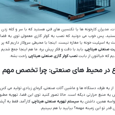
، مدیران کارخونه ها یا تکنسین های فنی هستید که با سر و کله زدن ب
ستید، پس خوب می دونید که نصب یه کولر گازی معمولی توی یه فضا
یه اسپلیت خونه یا مغازه نیست. اینجا با محیطی سروکار داریم که پر ا
ت صنعتی هیتاچی
، باید با دقت و فکر پیش بره. ما هم اینجا جمع شدیم ت
م که خیالتون از بابت
نصب کولر گازی صنعتی هیتاچی
راحت بشه.
وع در محیط های صنعتی: چرا تخصص مهم
ز یه طرف، دستگاه ها و ماشین آلات صنعتی، گرمای زیادی تولید می کنن 
 یه منبع حرارتی دیگه است. حالا تصور کنید توی این فضا، تهویه مطبو
 واسه همین، داشتن یه
سیستم تهویه صنعتی هیتاچی
کارآمد، فقط یه آپش
در تو این زمینه مهمه؟ بیایید با هم ببینیم.