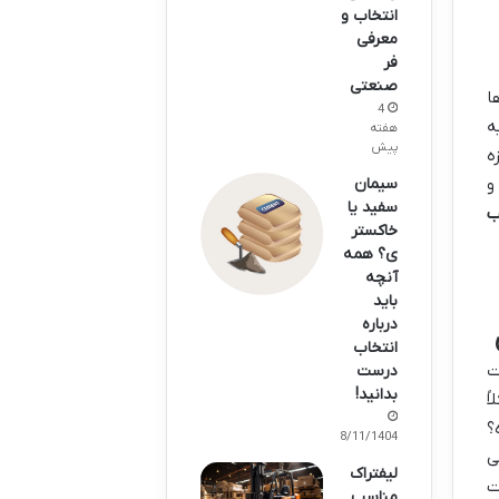
انتخاب و
معرفی
فر
صنعتی
ا
4
ه
هفته
پیش
ه
سیمان
و
سفید یا
ب
خاکستر
ی؟ همه
آنچه
باید
درباره
انتخاب
ت
درست
بدانید!
ً
؟
28/11/1404
ی
لیفتراک
ت
مناسب