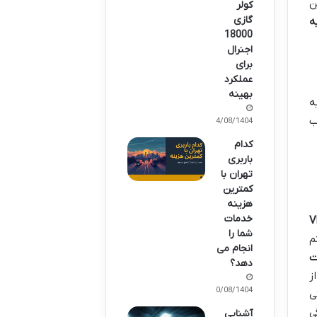
ن
کولر
گازی
ه
18000
اجنرال
برای
عملکرد
بهینه
ه
ب
14/08/1404
کدام
باربری
تهران با
کمترین
هزینه
خدمات
V
شما را
م
انجام می
ت
دهد؟
ز
10/08/1404
ی
ی
آشنایی