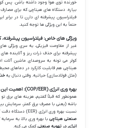
خورنده توی هوا وجود داشته باشن. پس کولر
بیاره. دستگاه های هیتاچی که برای مصارف
فیلتراسیون پیشرفته ای دارن تا در برابر 
حتماً به این ویژگی ها توجه کنید.
ویژگی های خاص: فیلتراسیون پیشرفته، کنت
غیر از مقاومت فیزیکی، یه سری ویژگی ها
پیشرفته برای حذف ذرات ریز و آلاینده های 
کولر می تونه به سروصدای ماشین آلات اضا
هیتاچی هم قابلیت کارکرد در دماهای محیطی خ
(مثل فولادسازی) حیاتیه. وقتی دنبال یه
خنک
بهره وری انرژی (COP/EER): اهمیت این فاکتور در کاهش هزینه های عملیاتی
همونطور که قبلاً گفتیم، هزینه های برق ت
نسبت بهره وری انرژی (EER) دستگاه دقت کنید. هرچی این اعداد بالاتر باشن، دستگاه کارآمدتره. انتخاب یه
صنعتی هیتاچی
با بهره وری بالا، یه سرمای
انرژی در تهویه صنعتی
کمک می کنه.