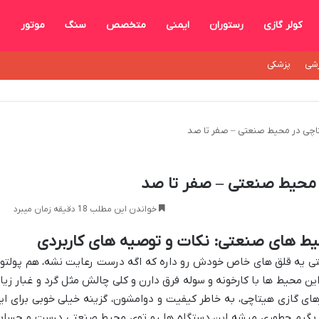
کولر گازی
رستوران
ایمنی
متخصص
سنگ
موتور
شی
پزشکی
اچی در محیط صنعتی – صفر تا صد
 محیط صنعتی – صفر تا صد
خواندن این مطلب 18 دقیقه زمان میبرد
یط های صنعتی: نکات و توصیه های کاربردی
ی یه قلق های خاص خودش رو داره که اگه درست رعایت نشه، هم پولتو
 محیط ها با کارخونه و سوله فرق دارن و کلی چالش مثل گرد و غبار زیاد
رهای گازی هیتاچی، به خاطر کیفیت و دوامشون، گزینه خیلی خوبی برای ای
 بگیم چطوری میشه این دستگاه ها رو توی محیط صنعتی درست و حساب