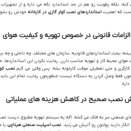
نه، بلکه رطوبت رو هم در حد استاندارد نگه می داره و از تجهیزات 
است که اهمیت
استانداردهای نصب کولر گازی در کارخانه
خودش رو نشو
 الزامات قانونی در خصوص تهویه و کیفیت هوای
شه، بحث استانداردهای قانونیه. سازمان های مختلف، چه داخلی و چه بی
یت هوای محیط کار و تهویه مناسب دارن. رعایت نکردن این استانداردها، م
 کارگری و حتی تعطیلی موقت کارخونه بشه. پس وقتی می گیم
نصب کول
مون فقط وصل کردن یه دستگاه نیست؛ منظورمون رعایت تمام این باید 
داره.
قش نصب صحیح در کاهش هزینه های عملیاتی
 های صنعتی سر به فلک می کشه. اگه یه سیستم تهویه مطبوع، درست نص
 انگار دارید پولتون رو آتیش می زنید.
نصب اسپلیت صنعتی هیتاچی
یا ه