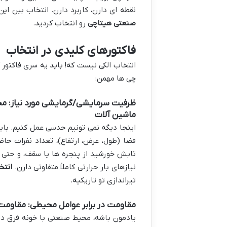
نقطه ای دارن، کاربرد دارن. انتخاب بین ای
صنعتی هیتاچی
رو انتخاب کردید.
فاکتورهای کلیدی در انتخاب
انتخاب الکی نیست که! باید یه سری فاکتور ک
چی ها مهمن:
ظرفیت سرمایشی/گرمایشی مورد نیاز: محاس
ماشین آلات
اینجا دیگه نمی تونیم حدسی عمل کنیم. بای
فضا (طول، عرض، ارتفاع)، تعداد نفرات حاض
تابش خورشید از پنجره ها یا سقف، و حتی نو
نیازهای بار حرارتی کاملاً متفاوتی دارن.
انتخ
تیراندازی تو تاریکیه.
مقاومت در برابر عوامل محیطی: مقاومت در
یادمون باشه، محیط صنعتی با خونه فرق داره