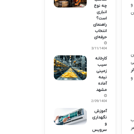
و
چه نوع
انباری
ن
است؟
راهنمای
انتخاب
حرفه‌ای
13/11/1404
ن
کارخانه
ی
سیب
ر
زمینی
نیمه
و
آماده
مشهد
12/09/1404
آموزش
نگهداری
ب
و
ر
سرویس