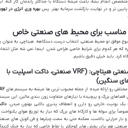
تخصص انجام بشه، باعث میشه دستگاه با حداکثر راندمان کار کنه. ای
پایین تر و در نهایت، بازگشت سرمایه بهتر. پس
بهره وری انرژی در تهوی
ی مناسب برای محیط های صنعتی خاص
بوع موفق تو محیط صنعتی، انتخاب درست دستگاهه. هیتاچی، به عنوان ی
ره که هر کدوم برای شرایط خاصی طراحی شدن. اینجا نمی شه مثل انتخا
گاه کرد. باید خیلی دقیق باشیم.
معرفی مدل ها و سری های صنعتی هیتاچی: (VRF صنعتی، داکت اسپلیت با
های سنگین)
مختلفی رو ارائه میده. از جمله محبوب ترین ها میشه به سیستم های
RF
ی فضاهای بزرگ و پیچیده با نیازهای متفاوت زون بندی عالین. این سیست
 یک یونیت خارجی رو دارن و انعطاف پذیری بالایی بهتون میدن.
داک
صاً برای سوله ها و کارگاه های بزرگ که نیاز به توزیع هوای یکنواخت ا
 و بار حرارتی بالاست، ممکنه حتی به سمت چیلرها و فن کویل های صنعت
صنعتی هم برای بخش های کوچکتر یا نقاط خاصی که نیاز به خنک کنندگ