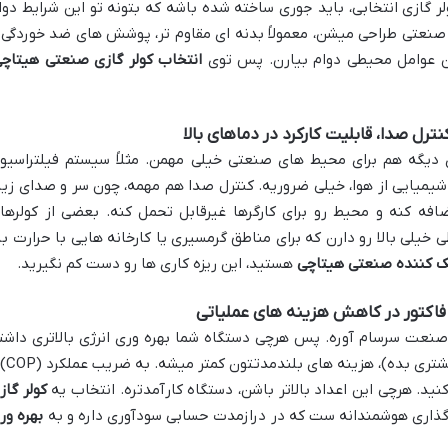
 گازی انتخابی، باید جوری ساخته شده باشه که بتونه تو این شرایط دوا
 صنعتی طراحی میشن، معمولاً بدنه ای مقاوم تر، پوشش های ضد خوردگی 
این عوامل محیطی دوام بیارن. پس توی
انتخاب کولر گازی صنعتی هیتاچ
رل صدا، قابلیت کارکرد در دماهای بالا
ی دیگه هم برای محیط های صنعتی خیلی مهمن. مثلاً سیستم فیلتراسیو
شیمیایی از هوا، خیلی ضروریه. کنترل صدا هم مهمه، چون سر و صدای زیا
فه کنه و محیط رو برای کارگرها غیرقابل تحمل کنه. بعضی از کولرها
یلی بالا رو دارن که برای مناطق گرمسیری یا کارخانه هایی با حرارت بال
 کننده صنعتی هیتاچی
هستید، این ریزه کاری ها رو دست کم نگیرید.
و صنعت سرسام آوره. پس هرچی دستگاه شما بهره وری انرژی بالاتری داشت
باشه (یعنی با مصرف برق کمتر، سرمایش بی
کولر گاز
ه گذاری هوشمندانه ست که در درازمدت حسابی سودآوری داره و به
بهره ور