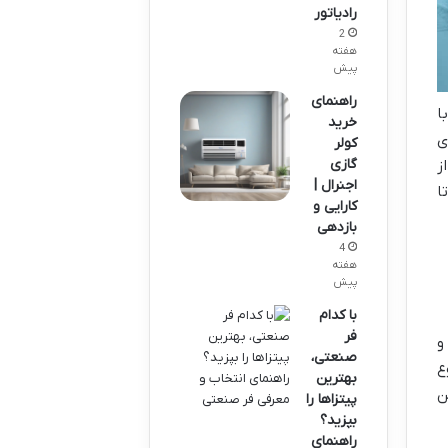
رادیاتور
2
هفته
پیش
راهنمای
ا
خرید
ی
کولر
گازی
ز
اجنرال |
ا
کارایی و
بازدهی
4
هفته
پیش
با کدام
فر
و
صنعتی،
ع
بهترین
ن
پیتزاها را
بپزید؟
راهنمای