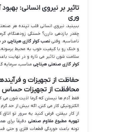
تاثیر بر نیروی انسانی: بهب
وری
ببینید، نیروی انسانی قلب تپنده هر صنعتیه.
چقدر بازدهی دارن؟ خستگی زودهنگام، گرم
نامناسبه. وقتی
نصب کولر گازی هیتاچی در
و خنک رو با کیفیت خوب به محیط برسونه، 
سلامت شون تاثیر می ذاره و در نهایت باع
کولر گازی صنعتی هیتاچی
مناسب، سرمایه گذا
حفاظت از تجهیزات و فرآیندها
محافظت از تجهیزات حساس الک
فقط آدم ها نیستن که گرما اذیت شون می 
الکترونیکی کار می کنن، اگه بیش از حد گرم
از کار بیفتن. فرض کنید یه سرور تو اتاق ک
تهویه مطبوع مقاوم صنعتی
دقیقاً برای هم
تونه باعث خوردگی قطعات فلزی و حتی ف