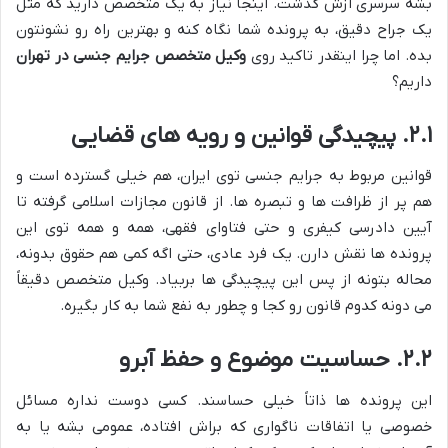
بشه سرسری ازش گذشت. اینجا نیاز به یک متخصص دارید که مثل
یک جراح دقیق، به پرونده شما نگاه کنه و بهترین راه رو نشونتون
بده. اما چرا اینقدر تاکید روی
وکیل متخصص جرایم جنسی در تهران
داریم؟
۲.۱. پیچیدگی قوانین و رویه های قضایی
قوانین مربوط به جرایم جنسی توی ایران، هم خیلی گسترده است و
هم پر از ظرافت ها و تبصره ها. از قانون مجازات اسلامی گرفته تا
آیین دادرسی کیفری و حتی فتاوای فقهی، همه و همه توی این
پرونده ها نقش دارن. یک فرد عادی، حتی اگه کمی هم حقوق بدونه،
محاله بتونه از پس این پیچیدگی ها بربیاد. وکیل متخصص دقیقاً
می دونه کدوم قانون رو کجا و چطور به نفع شما به کار بگیره.
۲.۲. حساسیت موضوع و حفظ آبرو
این پرونده ها ذاتاً خیلی حساسند. کسی دوست نداره مسائل
خصوصی یا اتفاقات ناگواری که براش افتاده، عمومی بشه یا به