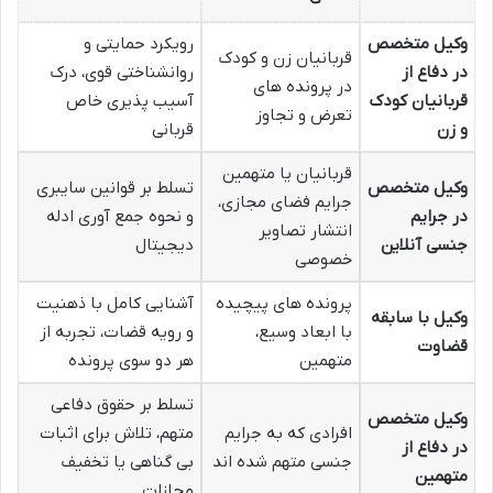
وکیل متخصص
رویکرد حمایتی و
قربانیان زن و کودک
در دفاع از
روانشناختی قوی، درک
در پرونده های
قربانیان کودک
آسیب پذیری خاص
تعرض و تجاوز
و زن
قربانی
قربانیان یا متهمین
وکیل متخصص
تسلط بر قوانین سایبری
جرایم فضای مجازی،
در جرایم
و نحوه جمع آوری ادله
انتشار تصاویر
جنسی آنلاین
دیجیتال
خصوصی
پرونده های پیچیده
آشنایی کامل با ذهنیت
وکیل با سابقه
با ابعاد وسیع،
و رویه قضات، تجربه از
قضاوت
متهمین
هر دو سوی پرونده
تسلط بر حقوق دفاعی
وکیل متخصص
افرادی که به جرایم
متهم، تلاش برای اثبات
در دفاع از
جنسی متهم شده اند
بی گناهی یا تخفیف
متهمین
مجازات