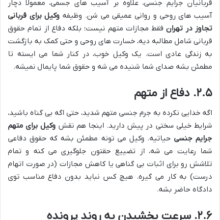
قربانیان جرایم جنسی، علاوه بر آسیب های جسمی، معمولاً دچار
آسیب های روحی و روانی عمیقی می شن. وظیفه
وکیل برای قربانی
تجاوز در تهران
فقط مجازات متهم نیست؛ بلکه دفاع از تمام حقوق
قربانی شامل مطالبه دیه، خسارت های روحی و حتی کمک به بازگشت
به زندگی عادی است. یک وکیل خوب، در کنار شما می ایسته تا
مطمئن بشه صدای شما شنیده می شه و حقوق شما پایمال نمیشه.
۲.۵. دفاع از متهم
اگه خدایی نکرده به جرم جنسی متهم شدید، حتی اگه بی گناه باشید،
شرایط خیلی سختی در پیش دارید. اینجا هم نقش
وکیل برای متهم
جرایم جنسی
حیاتیه. وکیل می تونه مطمئن بشه که حقوق دفاعی
شما رعایت می شه، از تضییع حقتون جلوگیری می کنه و تمام
تلاشش رو برای اثبات بی گناهی یا کاهش مجازات (در صورت اتهام
درست) به کار می گیره. هیچ کس نباید بدون دفاع مناسب توی
دادگاه حاضر بشه.
۲.۶. سرعت بخشیدن به روند پرونده