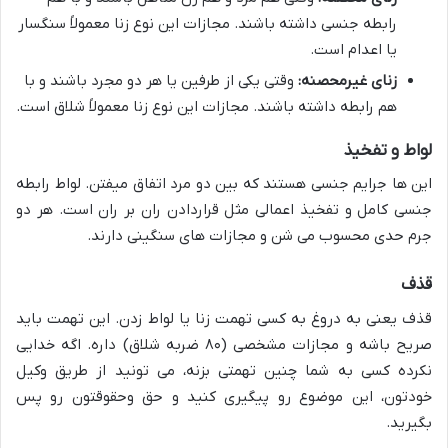
رابطه جنسی داشته باشند. مجازات این نوع زنا معمولاً سنگسار
یا اعدام است.
زنای غیرمحصنه:
وقتی یکی از طرفین یا هر دو مجرد باشند و با
هم رابطه داشته باشند. مجازات این نوع زنا معمولاً شلاق است.
لواط و تفخیذ
این ها جرایم جنسی هستند که بین دو مرد اتفاق میفتن. لواط رابطه
جنسی کامل و تفخیذ اعمالی مثل قراردادن ران بر ران است. هر دو
جرم حدی محسوب می شن و مجازات های سنگینی دارند.
قذف
قذف یعنی به دروغ به کسی تهمت زنا یا لواط زدن. این تهمت باید
صریح باشه و مجازات مشخصی (۸۰ ضربه شلاق) داره. اگه خدایی
نکرده کسی به شما چنین تهمتی بزنه، می تونید از طریق وکیل
خودتون، این موضوع رو پیگیری کنید و حق وحقوقتون رو پس
بگیرید.